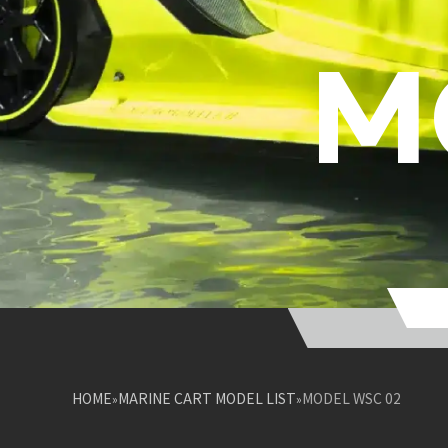
NEWS
CONTACT
M
CONTACT
PURCHAS
PURCHAS
HOME
MARINE CART MODEL LIST
MODEL WSC 02
»
»