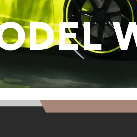
ODEL W
E
E